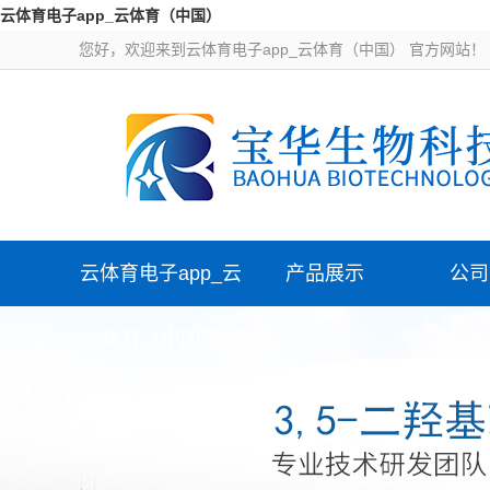
云体育电子app_云体育（中国）
您好，欢迎来到云体育电子app_云体育（中国） 官方网站！
云体育电子app_云
产品展示
公司
体育（中国）