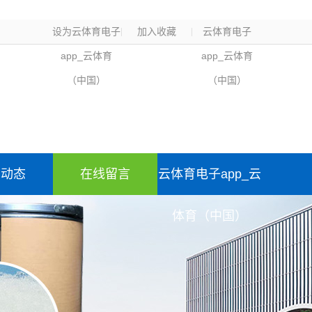
设为云体育电子
加入收藏
云体育电子
app_云体育
app_云体育
（中国）
（中国）
闻动态
在线留言
云体育电子app_云
体育（中国）