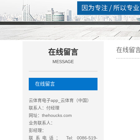
在线留
在线留言
MESSAGE
在线留言
云体育电子app_云体育（中国）
联系人：付经理
网址：thehoucks.com
业务联系人：
彭经理：
联系电话： Tel: 0086-519-