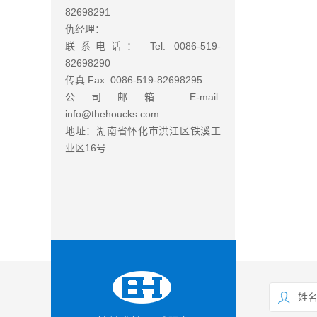
82698291
仇经理：
联系电话： Tel: 0086-519-
82698290
传真 Fax: 0086-519-82698295
公司邮箱 E-mail:
info@thehoucks.com
地址：湖南省怀化市洪江区铁溪工
业区16号