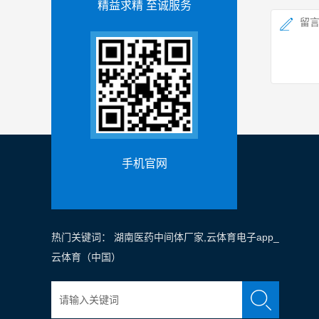
精益求精 至诚服务
手机官网
热门关键词： 湖南医药中间体厂家,云体育电子app_
云体育（中国）