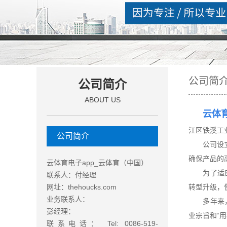
公司简
公司简介
ABOUT US
云体
江区铁溪工
公司简介
公司设立了
确保产品的
云体育电子app_云体育（中国）
为了适应市
联系人：付经理
网址：thehoucks.com
转型升级，
业务联系人：
多年来，在
彭经理：
业宗旨和“
联系电话： Tel: 0086-519-