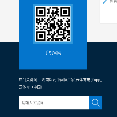
手机官网
热门关键词： 湖南医药中间体厂家,云体育电子app_
云体育（中国）