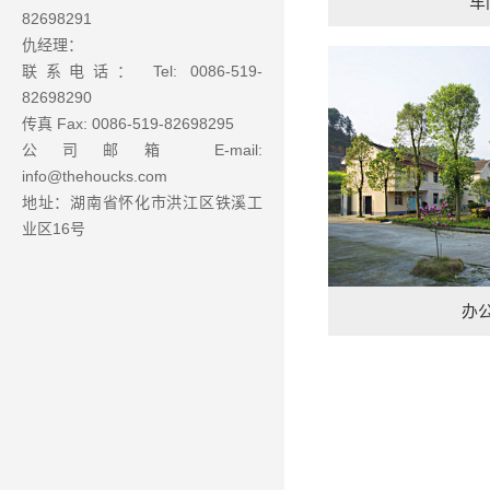
车
82698291
仇经理：
联系电话： Tel: 0086-519-
82698290
传真 Fax: 0086-519-82698295
公司邮箱 E-mail:
info@thehoucks.com
地址：湖南省怀化市洪江区铁溪工
业区16号
办