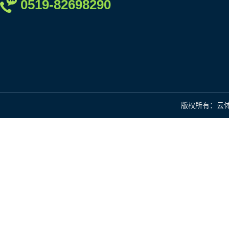
0519-82698290
版权所有：云体