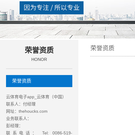
荣誉资质
荣誉资质
HONOR
荣誉资质
云体育电子app_云体育（中国）
联系人：付经理
网址：thehoucks.com
业务联系人：
彭经理：
联系电话： Tel: 0086-519-